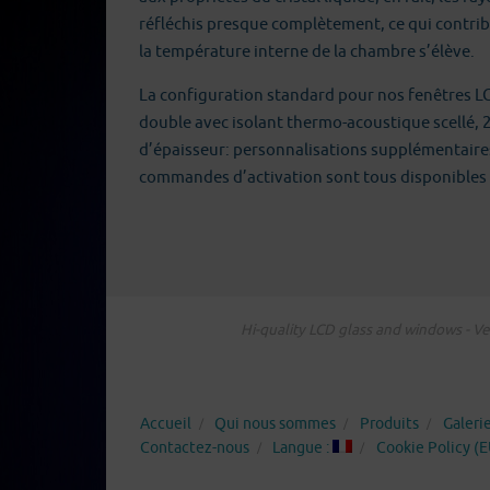
réfléchis presque complètement, ce qui contrib
la température interne de la chambre s’élève.
La configuration standard pour nos fenêtres LC
double avec isolant thermo-acoustique scellé,
d’épaisseur: personnalisations supplémentaires 
commandes d’activation sont tous disponibles
Hi-quality LCD glass and windows - Ver
Accueil
Qui nous sommes
Produits
Galeri
Contactez-nous
Langue :
Cookie Policy (E