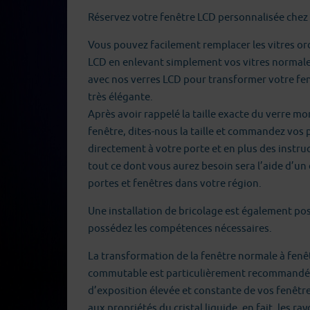
Réservez votre fenêtre LCD personnalisée chez
Vous pouvez facilement remplacer les vitres or
LCD en enlevant simplement vos vitres normales
avec nos verres LCD pour transformer votre f
très élégante.
Après avoir rappelé la taille exacte du verre m
fenêtre, dites-nous la taille et commandez vos
directement à votre porte et en plus des instru
tout ce dont vous aurez besoin sera l’aide d’un é
portes et fenêtres dans votre région.
Une installation de bricolage est également pos
possédez les compétences nécessaires.
La transformation de la fenêtre normale à fenê
commutable est particulièrement recommandé
d’exposition élevée et constante de vos fenêtres
aux propriétés du cristal liquide, en fait, les r