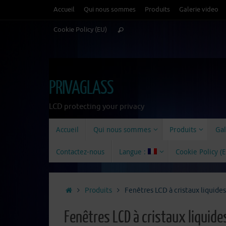
Passer
Accueil
Qui nous sommes
Produits
Galerie video
au
Recherche
Cookie Policy (EU)
contenu
Rechercher
pour
:
PRIVAGLASS
LCD protecting your privacy
Passer
Accueil
Qui nous sommes
Produits
Gal
au
contenu
Contactez-nous
Langue :
Cookie Policy (
Accueil
Produits
Fenêtres LCD à cristaux liquides
Fenêtres LCD à cristaux liquide