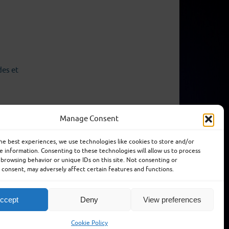
des et
Manage Consent
he best experiences, we use technologies like cookies to store and/or
e information. Consenting to these technologies will allow us to process
 Vidrios y ventanas LCD de alta calidad
 browsing behavior or unique IDs on this site. Not consenting or
consent, may adversely affect certain features and functions.
uentes
Téléchargements
Nouvelles
ccept
Deny
View preferences
Fièrement propulsé par
Tempera
&
WordPress.
Cookie Policy