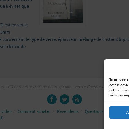
ue à éviter que
D est en verre
 25mm
concernant le type de verre, épaisseur, mélange de cristaux liqui
 sur demande.
To provide t
access devic
re LCD et fenêtres LCD de haute qualité - Vetri e finestre LCD su misura -
data such as
withdrawing 
e video
Comment acheter
Revendeurs
Questions les plus fréq
A
U)