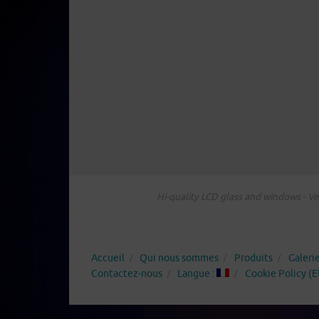
Hi-quality LCD glass and windows - Ver
Accueil
Qui nous sommes
Produits
Galeri
Contactez-nous
Langue :
Cookie Policy (E