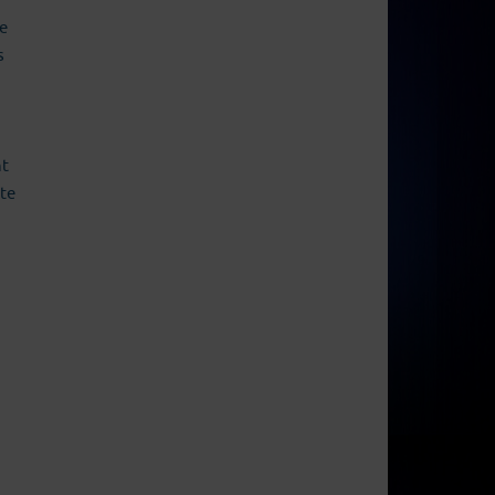
e
s
nt
rte