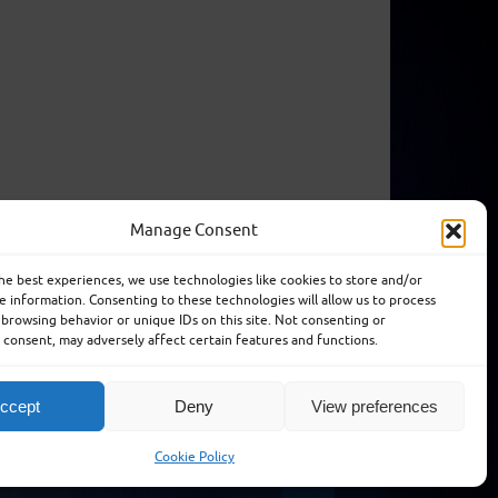
Manage Consent
he best experiences, we use technologies like cookies to store and/or
e information. Consenting to these technologies will allow us to process
 Vidrios y ventanas LCD de alta calidad
 browsing behavior or unique IDs on this site. Not consenting or
consent, may adversely affect certain features and functions.
uentes
Téléchargements
Nouvelles
ccept
Deny
View preferences
Fièrement propulsé par
Tempera
&
WordPress.
Cookie Policy