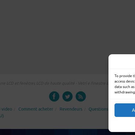
To provide t
access devic
re LCD et fenêtres LCD de haute qualité - Vetri e finestre LCD su misura -
data such as
withdrawing 
e video
Comment acheter
Revendeurs
Questions les plus fréq
A
U)