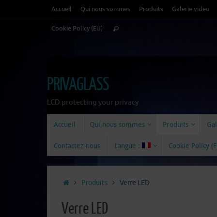
Passer
Accueil
Qui nous sommes
Produits
Galerie video
au
Recherche
Cookie Policy (EU)
contenu
Rechercher
pour
:
PRIVAGLASS
LCD protecting your privacy
Passer
Accueil
Qui nous sommes
Produits
Gal
au
contenu
Contactez-nous
Langue :
Cookie Policy (
Accueil
Produits
Verre LED
Verre LED