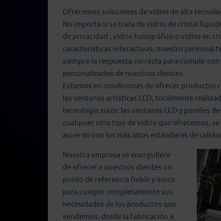
Ofrecemos soluciones de vidrio de alta tecnolo
No importa si se trata de vidrio de cristal líquid
de privacidad , vidrio holográfico o vidrio en cr
características interactivas, nuestro personal 
siempre la respuesta correcta para cumplir con
personalizados de nuestros clientes.
Estamos en condiciones de ofrecer productos 
las ventanas artisticas LCD, totalmente realizad
tecnología suiza: las ventanas LCD y paneles de
cualquier otro tipo de vidrio que ofrecemos, se
acuerdo con los más altos estándares de calidad
Nuestra empresa se ​​enorgullece
de ofrecer a nuestros clientes un
punto de referencia fiable y único
para cumplir completamente sus
necesidades de los productos que
vendemos, desde la fabricación a