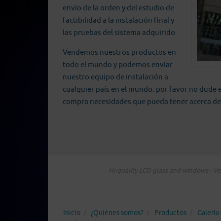
envío de la orden y del estudio de
factibilidad a la instalación final y
las pruebas del sistema adquirido.
Vendemos nuestros productos en
todo el mundo y podemos enviar
nuestro equipo de instalación a
cualquier país en el mundo: por favor no dude 
compra necesidades que pueda tener acerca de
Hi-quality LCD glass and windows - Ver
Inicio
¿Quiénes somos?
Productos
Galería