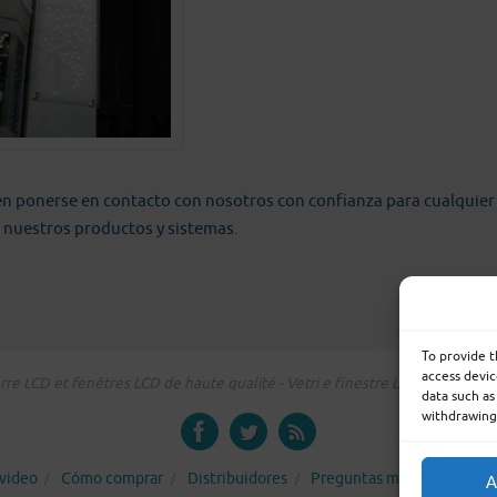
en ponerse en contacto con nosotros con confianza para cualquier
 nuestros productos y sistemas.
To provide t
access devic
re LCD et fenêtres LCD de haute qualité - Vetri e finestre LCD su misura -
data such as
withdrawing 
 video
Cómo comprar
Distribuidores
Preguntas más comunes
A