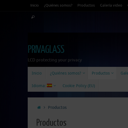
Saltar
Inicio
¿Quiénes somos?
Productos
Galería video
al
Búsqueda
contenido
Buscar
para:
PRIVAGLASS
LCD protecting your privacy
Saltar
Inicio
¿Quiénes somos?
Productos
Gale
al
contenido
Idioma:
Cookie Policy (EU)
Inicio
Productos
Productos